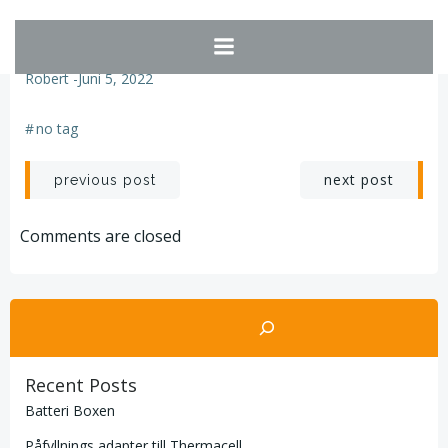
Hoppa
till
No Category
innehåll
Robert
-
Juni 5, 2022
#
no tag
Post
Post
next post
previous post
navigation
navigation
Comments are closed
Sök
Recent Posts
Batteri Boxen
Påfyllnings adapter till Thermacell