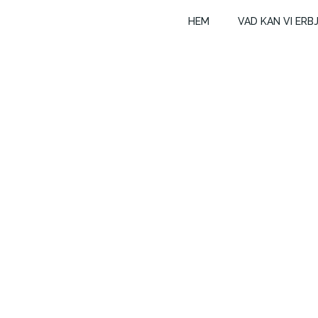
Hoppa
HEM
VAD KAN VI ERB
till
innehåll