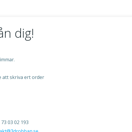
ån dig!
timmar.
 att skriva ert order
 73 03 02 193
akt@3drobban.se