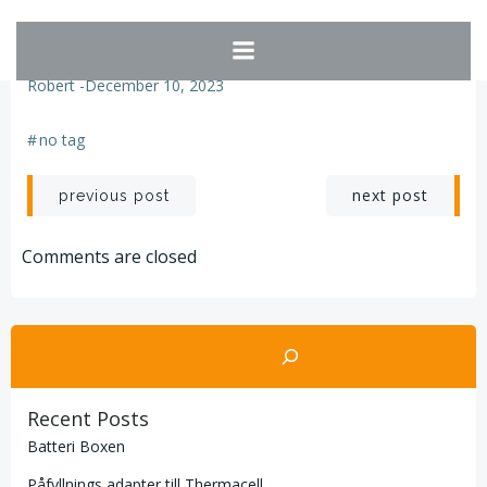
Hoppa
till
No Category
innehåll
Robert
-
December 10, 2023
#
no tag
Post
Post
next post
previous post
navigation
navigation
Comments are closed
Sök
Recent Posts
Batteri Boxen
Påfyllnings adapter till Thermacell