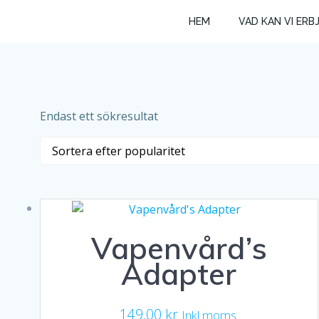
Hoppa
HEM
VAD KAN VI ERB
till
innehåll
Endast ett sökresultat
Vapenvård’s
Adapter
149,00
kr
Inkl moms.