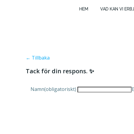
Hoppa
HEM
VAD KAN VI ERB
till
innehåll
← Tillbaka
Tack för din respons. ✨
Namn
(obligatoriskt)