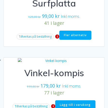
Surfplatta
Det
Det
99,00
kr
Inkl moms.
129,00
kr
ursprungliga
nuvarande
41 i lager
priset
priset
var:
är:
Fler alternativ
i
Tillverkas på beställning
129,00 kr.
99,00 kr.
Vinkel-kompis
Det
Det
179,00
kr
Inkl moms.
199,00
kr
ursprungliga
nuvarande
77 i lager
priset
priset
var:
är:
Lägg till i varukorg
i
Tillverkas på beställning