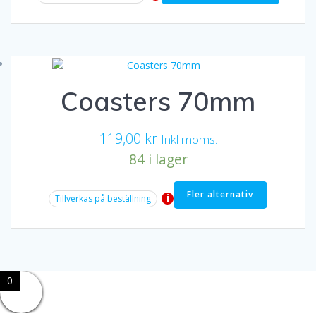
199,00 kr.
179,00 kr.
Coasters 70mm
119,00
kr
Inkl moms.
84 i lager
Fler alternativ
i
Tillverkas på beställning
0