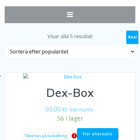
Hoppa
till
innehåll
Sortera
Visar alla 5 resultat
Rea!
Rea!
efter
popularitet
Dex-Box
69,00
kr
Inkl moms.
56 i lager
Fler alternativ
i
Tillverkas på beställning