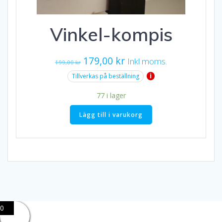
Vinkel-kompis
Det
Det
179,00
kr
Inkl moms.
199,00
kr
ursprungliga
nuvarande
i
Tillverkas på beställning
priset
priset
77 i lager
var:
är:
199,00 kr.
179,00 kr.
Lägg till i varukorg
0