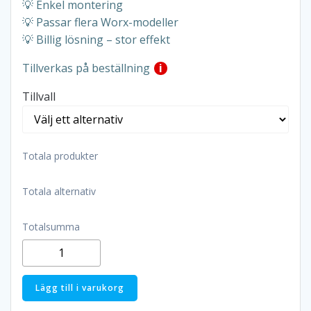
💡 Enkel montering
💡 Passar flera Worx-modeller
💡 Billig lösning – stor effekt
Tillverkas på beställning
i
Tillvall
Totala produkter
Totala alternativ
Totalsumma
Hjulborsthållare
till
Worx
Lägg till i varukorg
Automower