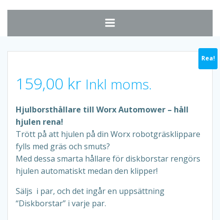
Hoppa
till
innehåll
Rea!
Rea!
159,00
kr
Inkl moms.
Hjulborsthållare till Worx Automower – håll
hjulen rena!
Trött på att hjulen på din Worx robotgräsklippare
fylls med gräs och smuts?
Med dessa smarta hållare för diskborstar rengörs
hjulen automatiskt medan den klipper!
Säljs i par, och det ingår en uppsättning
“Diskborstar” i varje par.