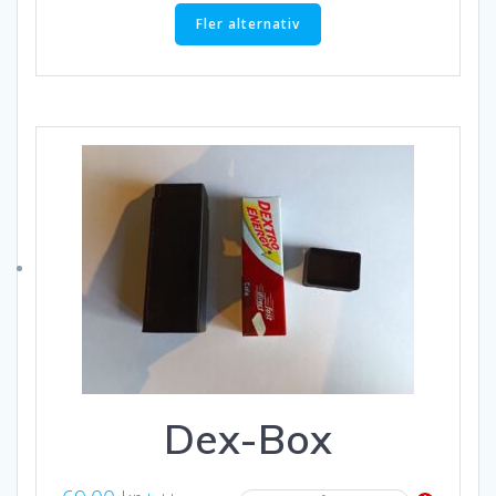
129,00 kr.
99,00 kr.
Fler alternativ
Dex-Box