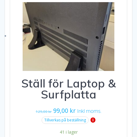
Ställ för Laptop &
Surfplatta
Det
Det
99,00
kr
Inkl moms.
129,00
kr
ursprungliga
nuvarande
i
Tillverkas på beställning
priset
priset
41 i lager
var:
är: