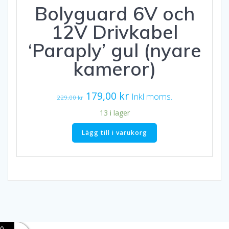
Bolyguard 6V och
12V Drivkabel
‘Paraply’ gul (nyare
kameror)
Det
Det
179,00
kr
Inkl moms.
229,00
kr
ursprungliga
nuvarande
13 i lager
priset
priset
Lägg till i varukorg
var:
är:
229,00 kr.
179,00 kr.
0