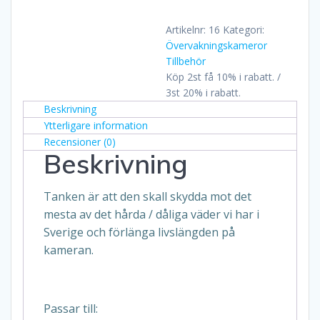
3
mängd
Artikelnr:
16
Kategori:
Övervakningskameror
Tillbehör
Köp 2st få 10% i rabatt. /
3st 20% i rabatt.
Beskrivning
Ytterligare information
Recensioner (0)
Beskrivning
Tanken är att den skall skydda mot det
mesta av det hårda / dåliga väder vi har i
Sverige och förlänga livslängden på
kameran.
Passar till: