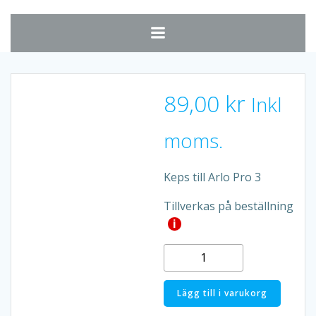
Hoppa
till
innehåll
89,00
kr
Inkl
moms.
Keps till Arlo Pro 3
Tillverkas på beställning
i
Keps
till
Arlo
Lägg till i varukorg
Pro