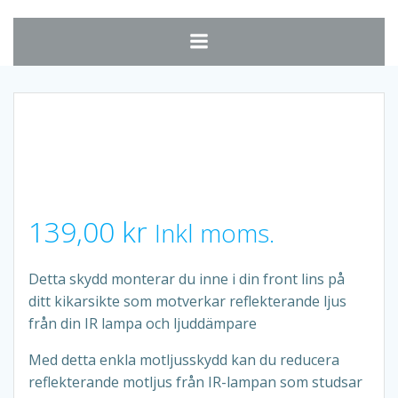
Hoppa
till
innehåll
139,00
kr
Inkl moms.
Detta skydd monterar du inne i din front lins på
ditt kikarsikte som motverkar reflekterande ljus
från din IR lampa och ljuddämpare
Med detta enkla motljusskydd kan du reducera
reflekterande motljus från IR-lampan som studsar