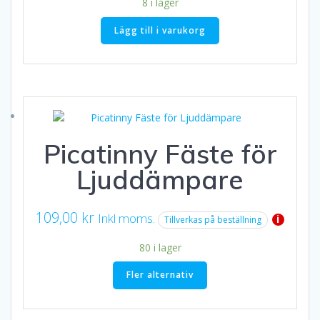
8 i lager
Lägg till i varukorg
Picatinny Fäste för
Ljuddämpare
109,00
kr
Inkl moms.
i
Tillverkas på beställning
80 i lager
Fler alternativ