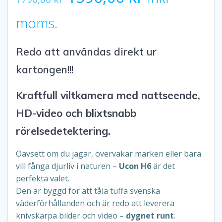
ursprungliga
nuvarande
moms.
priset
priset
Redo att användas direkt ur
var:
är:
kartongen!!!
1790,00 kr.
1590,00 kr.
Kraftfull viltkamera med nattseende,
HD-video och blixtsnabb
rörelsedetektering.
Oavsett om du jagar, övervakar marken eller bara
vill fånga djurliv i naturen –
Ucon H6
är det
perfekta valet.
Den är byggd för att tåla tuffa svenska
väderförhållanden och är redo att leverera
knivskarpa bilder och video –
dygnet runt
.