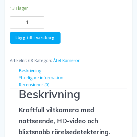
13 i lager
Ucon
H6
4G
Lägg till i varukorg
Åtelkamera
mängd
Artikelnr:
68
Kategori:
Åtel Kameror
Beskrivning
Ytterligare information
Recensioner (0)
Beskrivning
Kraftfull viltkamera med
nattseende, HD-video och
blixtsnabb rörelsedetektering.