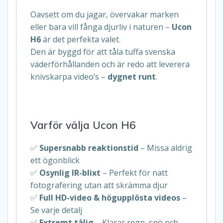
Oavsett om du jagar, övervakar marken
eller bara vill fånga djurliv i naturen –
Ucon
H6
är det perfekta valet.
Den är byggd för att tåla tuffa svenska
väderförhållanden och är redo att leverera
knivskarpa video’s –
dygnet runt
.
Varför välja Ucon H6
✅
Supersnabb reaktionstid
– Missa aldrig
ett ögonblick
✅
Osynlig IR-blixt
– Perfekt för natt
fotografering utan att skrämma djur
✅
Full HD-video & högupplösta videos
–
Se varje detalj
✅
Extremt tålig
– Klarar regn, snö och