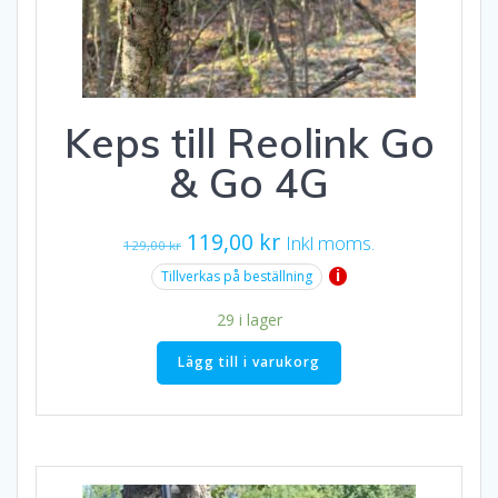
Keps till Reolink Go
& Go 4G
Det
Det
119,00
kr
Inkl moms.
129,00
kr
ursprungliga
nuvarande
i
Tillverkas på beställning
priset
priset
29 i lager
var:
är:
129,00 kr.
119,00 kr.
Lägg till i varukorg