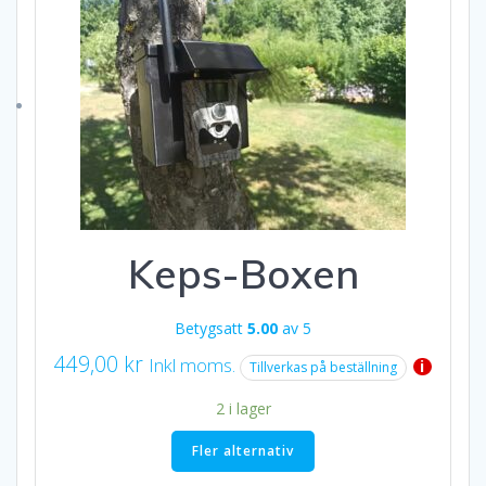
Keps-Boxen
Betygsatt
5.00
av 5
449,00
kr
Inkl moms.
i
Tillverkas på beställning
2 i lager
Fler alternativ