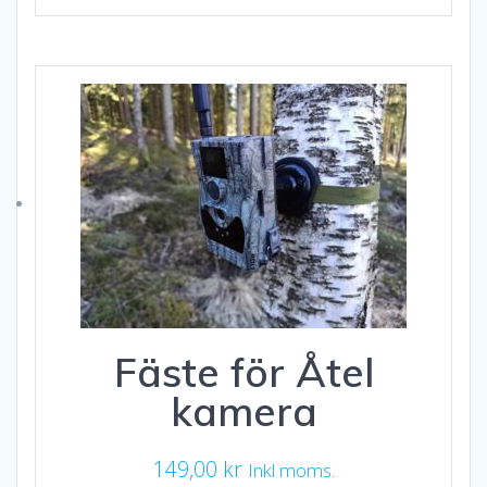
Fäste för Åtel
kamera
149,00
kr
Inkl moms.