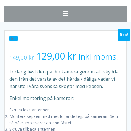
Hoppa
till
innehåll
Rea!
Rea!
Rea!
Det
Det
129,00
kr
Inkl moms.
149,00
kr
ursprungliga
nuvarande
Förläng livstiden på din kamera genom att skydda
den från det värsta av det hårda / dåliga väder vi
priset
priset
har ute i våra svenska skogar med kepsen.
var:
är:
Enkel montering på kameran:
Skruva loss antennen
149,00 kr.
129,00 kr.
Montera kepsen med medföljande tejp på kameran, Se till
så hålet motsvarar antenn fästet
Skruva tillbaka antennen