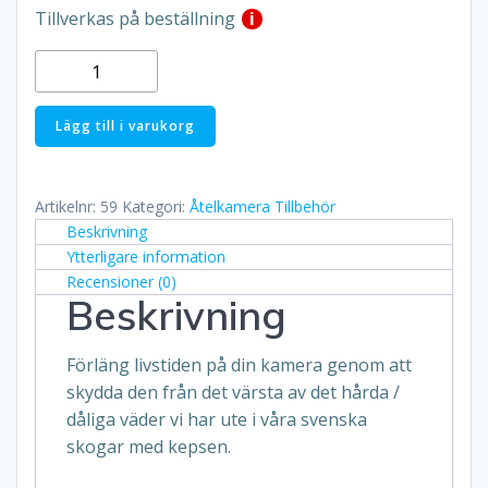
Tillverkas på beställning
i
Keps
till
Hunter
Lägg till i varukorg
Orion
4G
&
Artikelnr:
59
Kategori:
Åtelkamera Tillbehör
Alpha
Beskrivning
mängd
Ytterligare information
Recensioner (0)
Beskrivning
Förläng livstiden på din kamera genom att
skydda den från det värsta av det hårda /
dåliga väder vi har ute i våra svenska
skogar med kepsen.