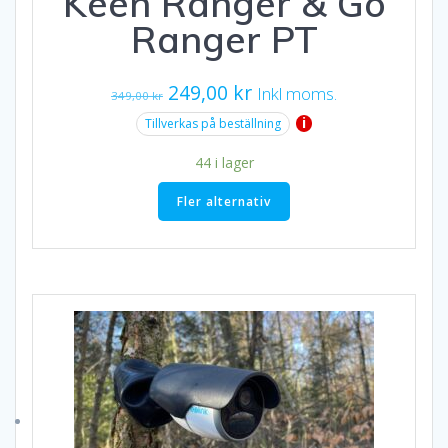
Keen Ranger & Go
Ranger PT
Det
Det
249,00
kr
Inkl moms.
349,00
kr
ursprungliga
nuvarande
i
Tillverkas på beställning
priset
priset
44 i lager
var:
är:
349,00 kr.
249,00 kr.
Fler alternativ