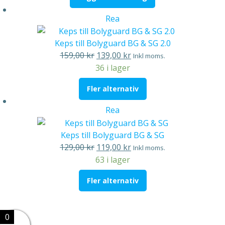
var:
är:
89,00 kr.
69,00 kr.
Produkter
Rea
på
rea
Keps till Bolyguard BG & SG 2.0
Det
Det
159,00
kr
139,00
kr
Inkl moms.
ursprungliga
nuvarande
36 i lager
priset
priset
Fler alternativ
var:
är:
159,00 kr.
139,00 kr.
Produkter
Rea
på
rea
Keps till Bolyguard BG & SG
Det
Det
129,00
kr
119,00
kr
Inkl moms.
ursprungliga
nuvarande
63 i lager
priset
priset
Fler alternativ
var:
är:
129,00 kr.
119,00 kr.
0