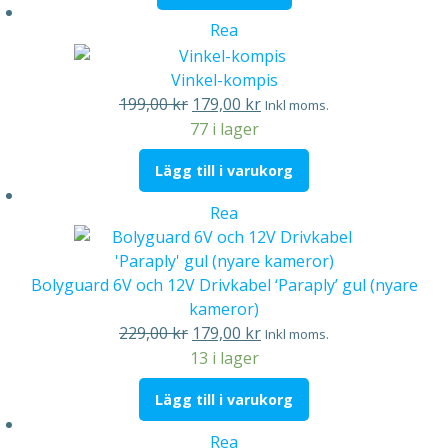
129,00 kr.
99,00 kr.
Produkter
Rea
på
rea
Vinkel-kompis
Det
Det
199,00
kr
179,00
kr
Inkl moms.
ursprungliga
nuvarande
77 i lager
priset
priset
Lägg till i varukorg
var:
är:
199,00 kr.
179,00 kr.
Produkter
Rea
på
rea
Bolyguard 6V och 12V Drivkabel ‘Paraply’ gul (nyare
kameror)
Det
Det
229,00
kr
179,00
kr
Inkl moms.
ursprungliga
nuvarande
13 i lager
priset
priset
Lägg till i varukorg
var:
är:
229,00 kr.
179,00 kr.
Produkter
Rea