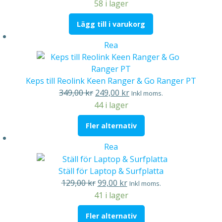
ursprungliga
nuvarande
58 i lager
priset
priset
Lägg till i varukorg
var:
är:
149,00 kr.
129,00 kr.
Produkter
Rea
på
rea
Keps till Reolink Keen Ranger & Go Ranger PT
Det
Det
349,00
kr
249,00
kr
Inkl moms.
ursprungliga
nuvarande
44 i lager
priset
priset
Fler alternativ
var:
är:
349,00 kr.
249,00 kr.
Produkter
Rea
på
rea
Ställ för Laptop & Surfplatta
Det
Det
129,00
kr
99,00
kr
Inkl moms.
ursprungliga
nuvarande
41 i lager
priset
priset
Fler alternativ
var:
är: