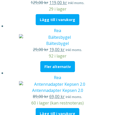
Det
Det
129,00
kr
119,00
kr
Inkl moms.
ursprungliga
nuvarande
29 i lager
priset
priset
Lägg till i varukorg
var:
är:
129,00 kr.
119,00 kr.
Produkter
Rea
på
rea
Bältesbygel
Det
Det
29,00
kr
19,00
kr
Inkl moms.
ursprungliga
nuvarande
92 i lager
priset
priset
Fler alternativ
var:
är:
29,00 kr.
19,00 kr.
Produkter
Rea
på
rea
Antennadapter Kepsen 2.0
Det
Det
89,00
kr
69,00
kr
Inkl moms.
ursprungliga
nuvarande
60 i lager (kan restnoteras)
priset
priset
Lägg till i varukorg