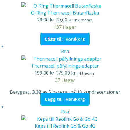
på
rea
O-Ring Thermacell Butanflaska
Det
Det
29,00
kr
19,00
kr
Inkl moms.
ursprungliga
nuvarande
137 i lager
priset
priset
Lägg till i varukorg
var:
är:
29,00 kr.
19,00 kr.
Produkter
Rea
på
rea
Thermacell påfyllnings adapter
Det
Det
199,00
kr
179,00
kr
Inkl moms.
ursprungliga
nuvarande
37 i lager
priset
priset
Betygsatt
3.32
av 5 baserat på
19
kundrecensioner
var:
är:
Lägg till i varukorg
199,00 kr.
179,00 kr.
Produkter
Rea
på
rea
Keps till Reolink Go & Go 4G