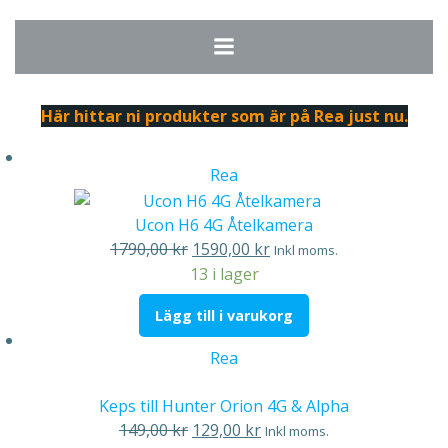
Hoppa
till
innehåll
Här hittar ni produkter som är på Rea just nu.
Produkter
Rea
på
rea
Ucon H6 4G Åtelkamera
Det
Det
1790,00
kr
1590,00
kr
Inkl moms.
ursprungliga
nuvarande
13 i lager
priset
priset
Lägg till i varukorg
var:
är:
1790,00 kr.
1590,00 kr.
Produkter
Rea
på
rea
Keps till Hunter Orion 4G & Alpha
Det
Det
149,00
kr
129,00
kr
Inkl moms.